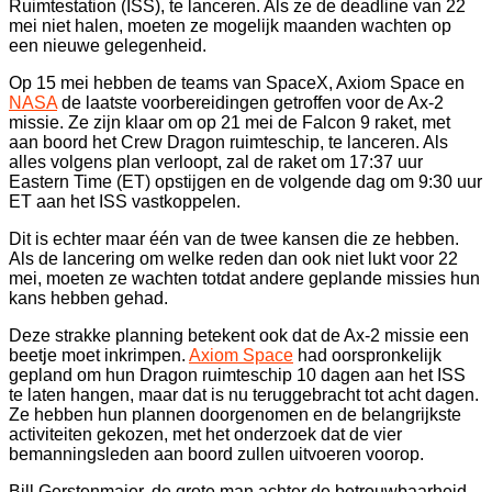
Ruimtestation (ISS), te lanceren. Als ze de deadline van 22
mei niet halen, moeten ze mogelijk maanden wachten op
een nieuwe gelegenheid.
Op 15 mei hebben de teams van SpaceX, Axiom Space en
NASA
de laatste voorbereidingen getroffen voor de Ax-2
missie. Ze zijn klaar om op 21 mei de Falcon 9 raket, met
aan boord het Crew Dragon ruimteschip, te lanceren. Als
alles volgens plan verloopt, zal de raket om 17:37 uur
Eastern Time (ET) opstijgen en de volgende dag om 9:30 uur
ET aan het ISS vastkoppelen.
Dit is echter maar één van de twee kansen die ze hebben.
Als de lancering om welke reden dan ook niet lukt voor 22
mei, moeten ze wachten totdat andere geplande missies hun
kans hebben gehad.
Deze strakke planning betekent ook dat de Ax-2 missie een
beetje moet inkrimpen.
Axiom Space
had oorspronkelijk
gepland om hun Dragon ruimteschip 10 dagen aan het ISS
te laten hangen, maar dat is nu teruggebracht tot acht dagen.
Ze hebben hun plannen doorgenomen en de belangrijkste
activiteiten gekozen, met het onderzoek dat de vier
bemanningsleden aan boord zullen uitvoeren voorop.
Bill Gerstenmaier, de grote man achter de betrouwbaarheid