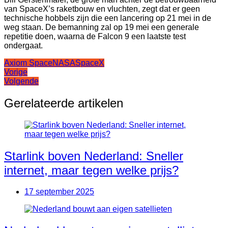
van SpaceX’s raketbouw en vluchten, zegt dat er geen
technische hobbels zijn die een lancering op 21 mei in de
weg staan. De bemanning zal op 19 mei een generale
repetitie doen, waarna de Falcon 9 een laatste test
ondergaat.
Axiom Space
NASA
SpaceX
Bericht
Vorige
Volgende
navigatie
Gerelateerde artikelen
Starlink boven Nederland: Sneller
internet, maar tegen welke prijs?
17 september 2025